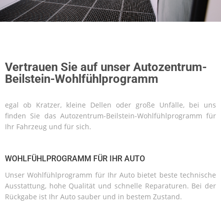
Vertrauen Sie auf unser Autozentrum-
Beilstein-Wohlfühlprogramm
egal ob Kratzer, kleine Dellen oder große Unfälle, bei uns
finden Sie das Autozentrum-Beilstein-Wohlfühlprogramm für
Ihr Fahrzeug und für sich.
WOHLFÜHLPROGRAMM FÜR IHR AUTO
Unser Wohlfühlprogramm für Ihr Auto bietet beste technische
Ausstattung, hohe Qualität und schnelle Reparaturen. Bei der
Rückgabe ist Ihr Auto sauber und in bestem Zustand.