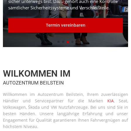
sicher unterwegs bist. Dazu gehört auch eine Kontrolle
sämtlicher Sicherheitssysteme und Verschleißteile.
Termin vereinbaren
WILKOMMEN IM
AUTOZENTRUM BEILSTEIN
Willkommen im Autozentrum Beilstein, Ihrem zuverlässigen
Händler und Servicepartner für die Marken
KIA
, Seat,
Volkswagen, Škoda und VW Nutzfahrzeuge. Bei uns sind Sie in
besten Händen. Unsere langjährige Erfahrung und unser
Engagement für Qualität garantieren Ihnen Fahrvergnügen auf
höchstem Niveau.