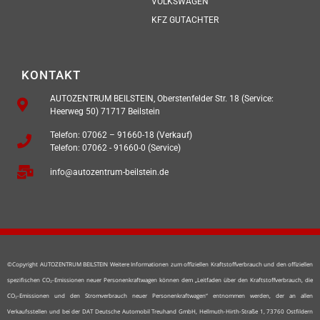
VOLKSWAGEN
KFZ GUTACHTER
KONTAKT
AUTOZENTRUM BEILSTEIN, Oberstenfelder Str. 18 (Service:
Heerweg 50) 71717 Beilstein
Telefon: 07062 – 91660-18 (Verkauf)
Telefon: 07062 - 91660-0 (Service)
info@autozentrum-beilstein.de
©Copyright AUTOZENTRUM BEILSTEIN Weitere Informationen zum offiziellen Kraftstoffverbrauch und den offiziellen
spezifischen CO₂-Emissionen neuer Personenkraftwagen können dem „Leitfaden über den Kraftstoffverbrauch, die
CO₂-Emissionen und den Stromverbrauch neuer Personenkraftwagen“ entnommen werden, der an allen
Verkaufsstellen und bei der DAT Deutsche Automobil Treuhand GmbH, Hellmuth-Hirth-Straße 1, 73760 Ostfildern