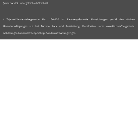
(www.dat.de), unentgeltlich erhältlich ist.
* 7-Jahre-Kia-Herstellergarantie Max. 150.000 km Fahrzeug-Garantie. Abweichungen gemäß den gültigen
Garantiebedingungen u.a. bei Batterie, Lack und Ausstattung. Einzelheiten unter www.kia.com/de/garantie.
Abbildungen können kostenpflichtige Sonderausstattung zeigen.