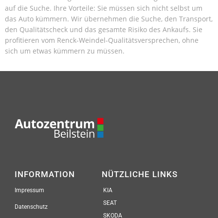
auf die Suche. Ihre Vorteile: Sie müssen sich nicht selbst um
das Auto kümmern. Wir übernehmen die Suche, den Transport,
den Qualitätscheck und das gesamte Risiko des Ankaufs. Sie
profitieren vom Renck-Weindel-Qualitätsversprechen, ohne
sich um etwas kümmern zu müssen.
INFORMATION
NÜTZLICHE LINKS
Impressum
KIA
SEAT
Datenschutz
SKODA