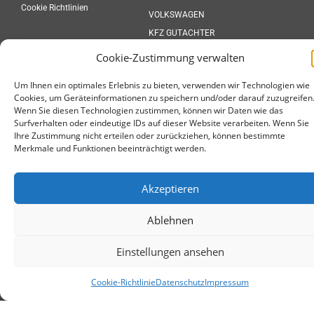
Cookie Richtlinien
VOLKSWAGEN
KFZ GUTACHTER
Cookie-Zustimmung verwalten
Um Ihnen ein optimales Erlebnis zu bieten, verwenden wir Technologien wie
KONTAKT
Cookies, um Geräteinformationen zu speichern und/oder darauf zuzugreifen
Wenn Sie diesen Technologien zustimmen, können wir Daten wie das
AUTOZENTRUM BEILSTEIN, Oberstenfelder Str. 18 (Service:
Surfverhalten oder eindeutige IDs auf dieser Website verarbeiten. Wenn Sie
Heerweg 50) 71717 Beilstein
Ihre Zustimmung nicht erteilen oder zurückziehen, können bestimmte
Telefon: 07062 – 91660-18 (Verkauf)
Merkmale und Funktionen beeinträchtigt werden.
Telefon: 07062 - 91660-0 (Service)
info@autozentrum-beilstein.de
Akzeptieren
Ablehnen
Einstellungen ansehen
©Copyright AUTOZENTRUM BEILSTEIN Weitere Informationen zum offiziellen Kraftstoffverbrauch und den offiziellen
Cookie-Richtlinie
Datenschutz
Impressum
spezifischen CO₂-Emissionen neuer Personenkraftwagen können dem „Leitfaden über den Kraftstoffverbrauch, die
CO₂-Emissionen und den Stromverbrauch neuer Personenkraftwagen“ entnommen werden, der an allen