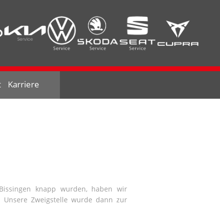
t
Karriere
-Bissingen knapp wurden, haben wir
t. Unsere Zweigstelle wurde dann zur