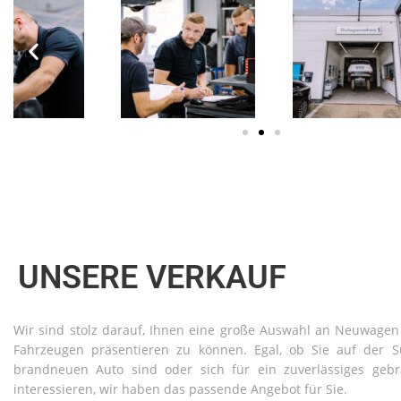
UNSERE VERKAUF
Wir sind stolz darauf, Ihnen eine große Auswahl an Neuwage
Fahrzeugen präsentieren zu können. Egal, ob Sie auf der 
brandneuen Auto sind oder sich für ein zuverlässiges geb
interessieren, wir haben das passende Angebot für Sie.