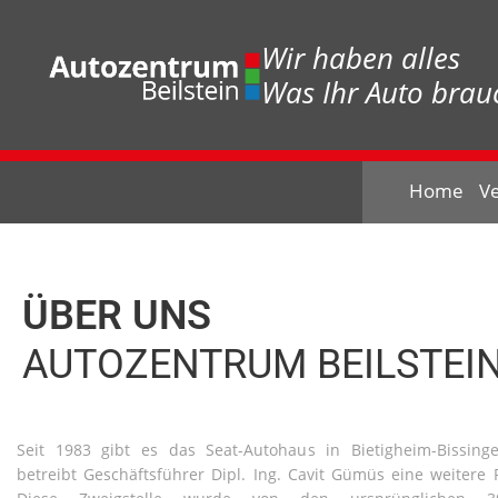
Wir haben alles
Was Ihr Auto brauc
Home
V
ÜBER UNS
AUTOZENTRUM BEILSTEI
Seit 1983 gibt es das Seat-Autohaus in Bietigheim-Bissin
betreibt Geschäftsführer Dipl. Ing. Cavit Gümüs eine weitere Fi