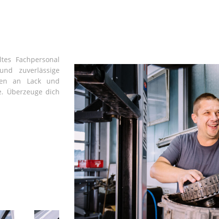
ltes Fachpersonal
und zuverlässige
uren an Lack und
e. Überzeuge dich