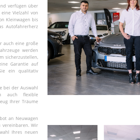
und verfügen über
eine Vielzahl von
on Kleinwagen bis
as Autofahrerherz
r auch eine große
Fahrzeuge werden
m sicherzustellen,
eine Garantie auf
ie ein qualitativ
ie bei der Auswahl
n auch flexible
zeug Ihrer Träume
ebot an Neuwagen
 vereinbaren. Wir
wahl Ihres neuen