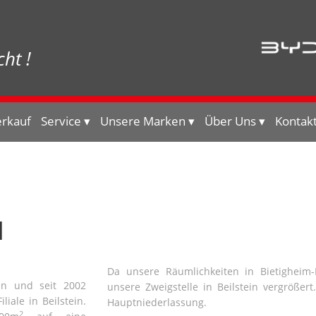
ht !
erkauf
Service
Unsere Marken
Über Uns
Kontak
N
Da unsere Räumlichkeiten in Bietigheim
gen und seit 2002
unsere Zweigstelle in Beilstein vergrößer
liale in Beilstein.
Hauptniederlassung.
2