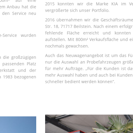
00m
auf eine
2015 konnten wir die Marke KIA im Ve
dem Anbau hat die
vergrößerte sich unser Portfolio.
h den Service neu
2016 übernahmen wir die Geschäftsräume
Str. 18, 71717 Beilstein. Nach einem erfo
fehlende Fläche erreicht und konnte
-Service wurden
aufstellen. Mit 800m² Verkaufsfläche und e
nochmals gewachsen.
Auch das Neuwagenangebot ist um das Fün
n die großzügigen
nur die Auswahl an Probefahrzeugen größer
n passenden Platz
für mehr Aufträge. „Für die Kunden ist da
erkstatt und der
mehr Auswahl haben und auch bei Kunden
en 1983 bezogenen
schneller bedient werden können“.