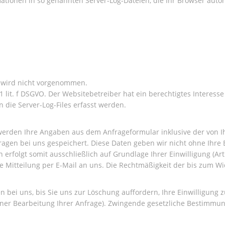
ationen in so genannten Server-Log-Dateien, die Ihr Browser autom
 wird nicht vorgenommen.
1 lit. f DSGVO. Der Websitebetreiber hat ein berechtigtes Interesse
 die Server-Log-Files erfasst werden.
erden Ihre Angaben aus dem Anfrageformular inklusive der von 
agen bei uns gespeichert. Diese Daten geben wir nicht ohne Ihre E
rfolgt somit ausschließlich auf Grundlage Ihrer Einwilligung (Art.
se Mitteilung per E-Mail an uns. Die Rechtmäßigkeit der bis zum Wi
 bei uns, bis Sie uns zur Löschung auffordern, Ihre Einwilligung 
sener Bearbeitung Ihrer Anfrage). Zwingende gesetzliche Bestimmu