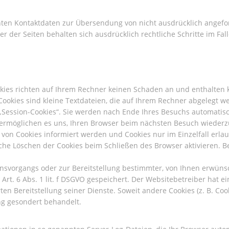
hten Kontaktdaten zur Übersendung von nicht ausdrücklich angef
er der Seiten behalten sich ausdrücklich rechtliche Schritte im F
okies richten auf Ihrem Rechner keinen Schaden an und enthalten k
Cookies sind kleine Textdateien, die auf Ihrem Rechner abgelegt w
Session-Cookies“. Sie werden nach Ende Ihres Besuchs automatisc
es ermöglichen es uns, Ihren Browser beim nächsten Besuch wieder
n von Cookies informiert werden und Cookies nur im Einzelfall erl
che Löschen der Cookies beim Schließen des Browser aktivieren. B
svorgangs oder zur Bereitstellung bestimmter, von Ihnen erwünsch
rt. 6 Abs. 1 lit. f DSGVO gespeichert. Der Websitebetreiber hat ei
en Bereitstellung seiner Dienste. Soweit andere Cookies (z. B. Coo
ng gesondert behandelt.