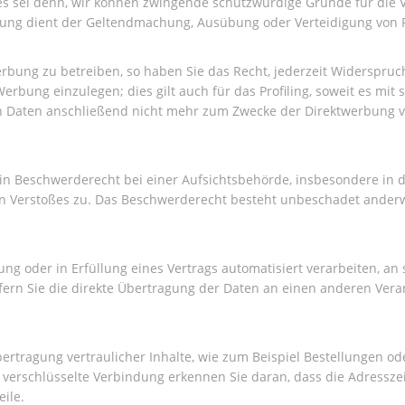
s sei denn, wir können zwingende schutzwürdige Gründe für die V
eitung dient der Geltendmachung, Ausübung oder Verteidigung vo
bung zu betreiben, so haben Sie das Recht, jederzeit Widerspruch
bung einzulegen; dies gilt auch für das Profiling, soweit es mit
 Daten anschließend nicht mehr zum Zwecke der Direktwerbung v
in Beschwerderecht bei einer Aufsichtsbehörde, insbesondere in 
en Verstoßes zu. Das Beschwerderecht besteht unbeschadet anderw
ung oder in Erfüllung eines Vertrags automatisiert verarbeiten, an
rn Sie die direkte Übertragung der Daten an einen anderen Verant
rtragung vertraulicher Inhalte, wie zum Beispiel Bestellungen ode
 verschlüsselte Verbindung erkennen Sie daran, dass die Adresszeil
ile.