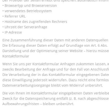
Der Provider der Seiten erhebt und speichert automatisch Inform
• Browsertyp und Browserversion
• verwendetes Betriebssystem
• Referrer URL
• Hostname des zugreifenden Rechners
• Uhrzeit der Serveranfrage
• IP-Adresse
Eine Zusammenführung dieser Daten mit anderen Datenquellen
Die Erfassung dieser Daten erfolgt auf Grundlage von Art. 6 Abs. 
Darstellung und der Optimierung seiner Website – hierzu müssen
Kontaktformular
Wenn Sie uns per Kontaktformular Anfragen zukommen lassen, w
zwecks Bearbeitung der Anfrage und für den Fall von Anschlussfr
Die Verarbeitung der in das Kontaktformular eingegebenen Daten e
diese Einwilligung jederzeit widerrufen. Dazu reicht eine formlo
Datenverarbeitungsvorgänge bleibt vom Widerruf unberührt.
Die von Ihnen im Kontaktformular eingegebenen Daten verbleiben
Zweck für die Datenspeicherung entfällt (z. B. nach abgeschlos
Aufbewahrungsfristen – bleiben unberührt.