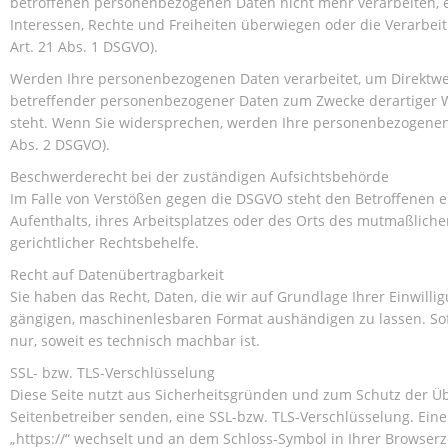
betroffenen personenbezogenen Daten nicht mehr verarbeiten, e
Interessen, Rechte und Freiheiten überwiegen oder die Verarb
Art. 21 Abs. 1 DSGVO).
Werden Ihre personenbezogenen Daten verarbeitet, um Direktwer
betreffender personenbezogener Daten zum Zwecke derartiger Wer
steht. Wenn Sie widersprechen, werden Ihre personenbezogenen
Abs. 2 DSGVO).
Beschwerderecht bei der zuständigen Aufsichtsbehörde
Im Falle von Verstößen gegen die DSGVO steht den Betroffenen e
Aufenthalts, ihres Arbeitsplatzes oder des Orts des mutmaßlich
gerichtlicher Rechtsbehelfe.
Recht auf Datenübertragbarkeit
Sie haben das Recht, Daten, die wir auf Grundlage Ihrer Einwillig
gängigen, maschinenlesbaren Format aushändigen zu lassen. Sofe
nur, soweit es technisch machbar ist.
SSL- bzw. TLS-Verschlüsselung
Diese Seite nutzt aus Sicherheitsgründen und zum Schutz der Übe
Seitenbetreiber senden, eine SSL-bzw. TLS-Verschlüsselung. Eine
„https://“ wechselt und an dem Schloss-Symbol in Ihrer Browserze