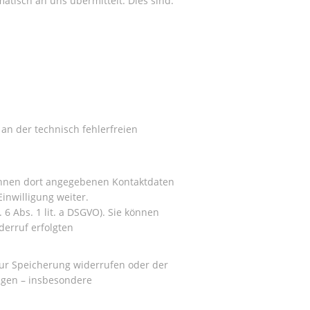
atisch an uns übermittelt. Dies sind:
 an der technisch fehlerfreien
Ihnen dort angegebenen Kontaktdaten
inwilligung weiter.
 6 Abs. 1 lit. a DSGVO). Sie können
derruf erfolgten
zur Speicherung widerrufen oder der
ngen – insbesondere