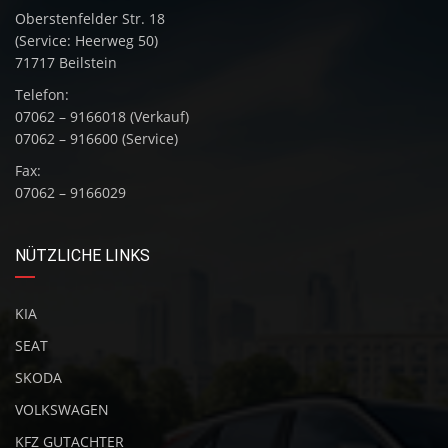
—
FAHRGESTELLNUMMER
Oberstenfelder Str. 18
(Service: Heerweg 50)
—
TREIBSTOFFART
71717 Beilstein
—
Telefon:
AUSSTATTUNG
07062 – 9166018 (Verkauf)
FUNKTIONEN UND
07062 – 916600 (Service)
—
OPTIONEN
Fax:
07062 – 9166029
NÜTZLICHE LINKS
KIA
SEAT
SKODA
VOLKSWAGEN
KFZ GUTACHTER