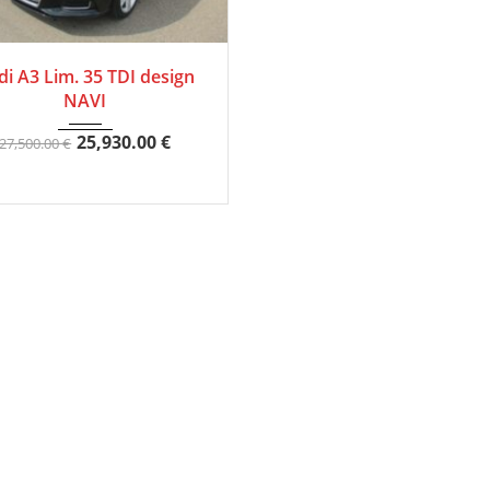
019
Autom...
33000
di A3 Lim. 35 TDI design
NAVI
25,930.00
€
27,500.00
€