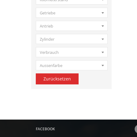
Getriebe
Antrieb
Zylinder
Verbrauch
Aussenfarbe
Zurücksetzen
FACEBOOK