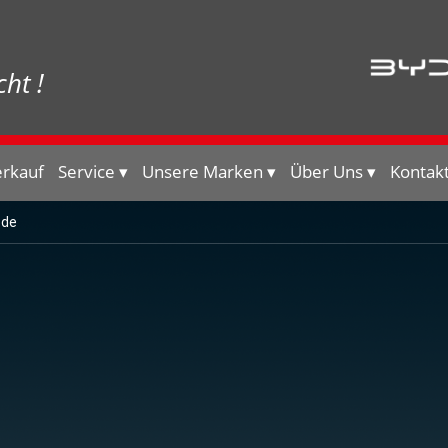
ht !
erkauf
Service
Unsere Marken
Über Uns
Kontak
.de