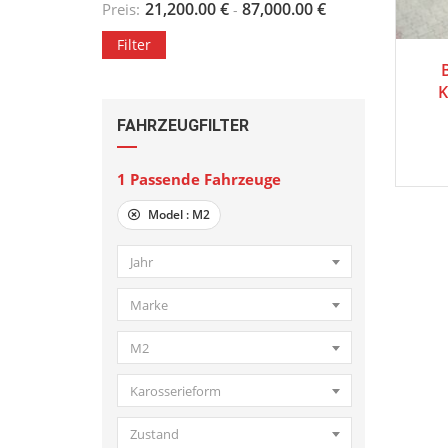
21,200.00
€
87,000.00
€
Preis:
-
Filter
K
FAHRZEUGFILTER
1
Passende Fahrzeuge
Model :
M2
Jahr
Marke
M2
Karosserieform
Zustand