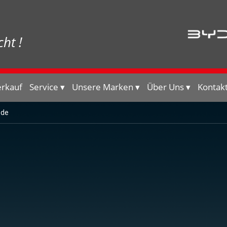
ht !
erkauf
Service
Unsere Marken
Über Uns
Kontak
.de